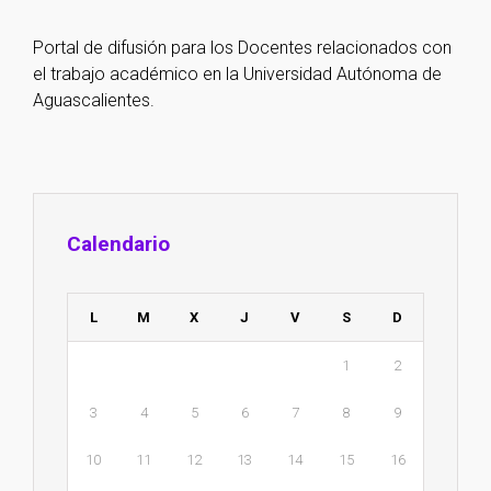
Portal de difusión para los Docentes relacionados con
el trabajo académico en la Universidad Autónoma de
Aguascalientes.
Calendario
L
M
X
J
V
S
D
1
2
3
4
5
6
7
8
9
10
11
12
13
14
15
16