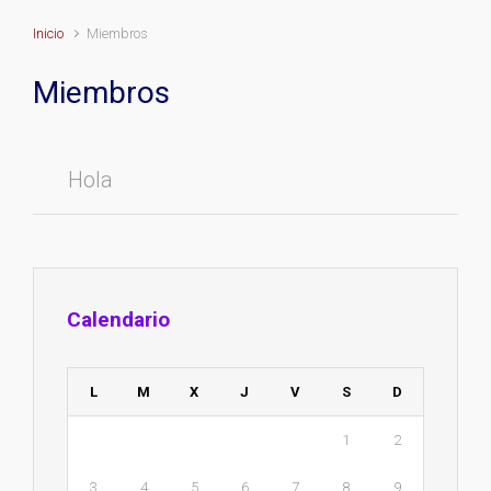
Inicio
Miembros
Miembros
Hola
Calendario
L
M
X
J
V
S
D
1
2
3
4
5
6
7
8
9