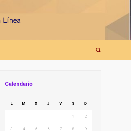
n Línea
Calendario
L
M
X
J
V
S
D
1
2
3
4
5
6
7
8
9