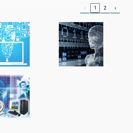
‹
1
2
›