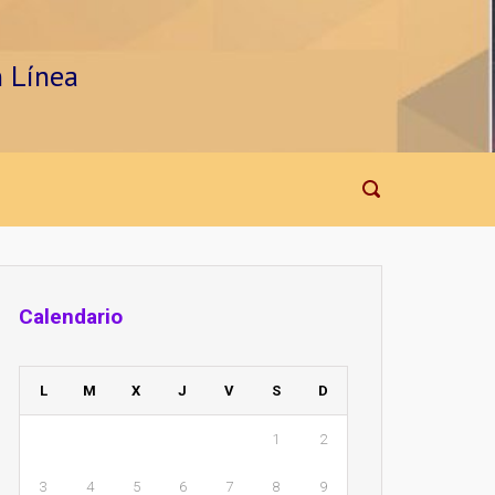
n Línea
Calendario
L
M
X
J
V
S
D
1
2
3
4
5
6
7
8
9