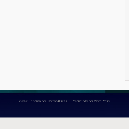
evolve
un tema por Theme4Press • Potenciado por
WordPress